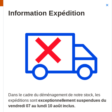
Information | Les expéditions sont actuellement suspendues
Site Search
{0
menu
Accueil
/
Produits
/
Vidéosurveillance
/
Stockage
/
Stockage en