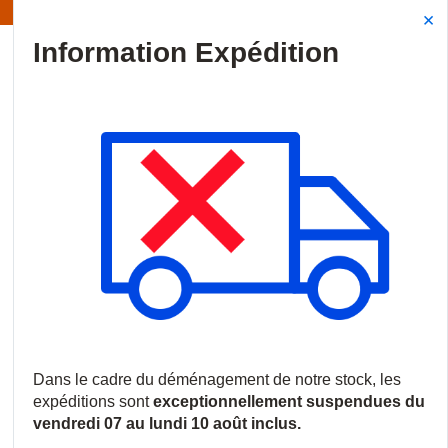
 Les expéditions sont actuellement suspendues
Site Search
{0
menu
Accueil
/
Produits
/
Vidéosurveillance
/
Stockage
/
Stockage en