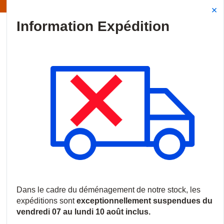
Information | Les expéditions sont actuellement suspendues
Site Search
{0
menu
Accueil
/
Marques
/
OpenEye