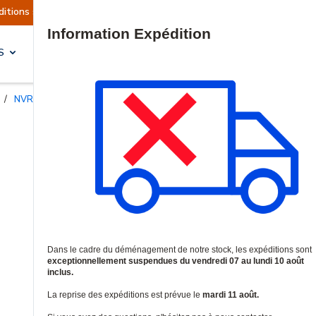
t actuellement suspendues
Reprise prévue le ma
Site Search
S
SOLUTIONS & SERVICES
/
NVRs