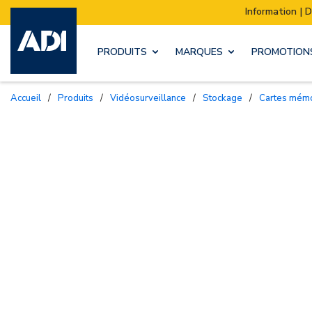
Information | Déménagement de notre s
PRODUITS
MARQUES
PROMOTION
Accueil
/
Produits
/
Vidéosurveillance
/
Stockage
/
Cartes mém