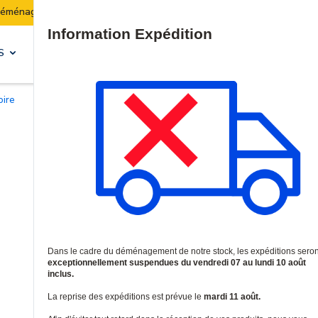
tock :
Les expéditions seront suspendues du 07 au 10
Site Search
S
SOLUTIONS & SERVICES
oire