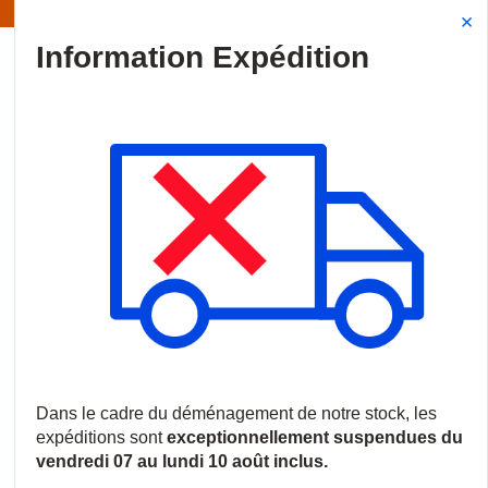
Information | Les expéditions sont actuellement suspendues
Site Search
{0
menu
Accueil
/
Produits
/
Vidéosurveillance
/
Logiciels et licences
/