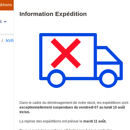
ctuellement suspendues
Reprise prévue le mardi
Site Search
S
SOLUTIONS & SERVICES
/
NVRs