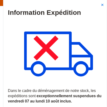
Information | Les expéditions sont actuellement suspendues
Site Search
{0
menu
Accueil
/
Produits
/
Audiovisuel professionnel
/
Écrans commerci