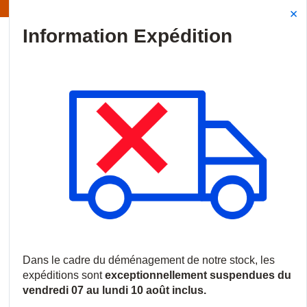
Information | Les expéditions sont actuellement suspendues
Site Search
{0
menu
Accueil
/
Produits
/
Vidéosurveillance
/
Caméras IP
/
Caméras