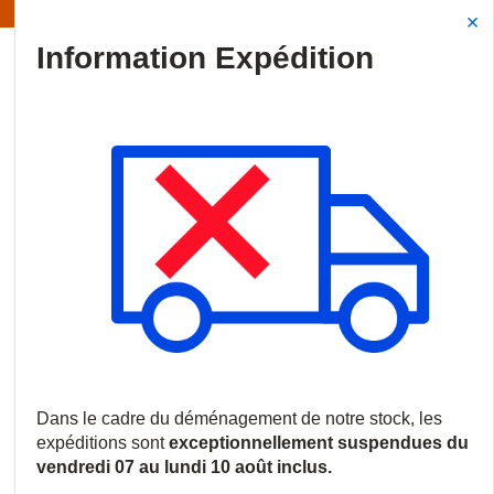
Information | Les expéditions sont actuellement suspendues
Site Search
{0
menu
Accueil
/
Produits
/
Vidéosurveillance
/
Caméras IP
/
Caméras