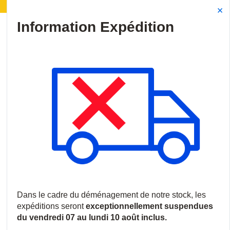
énagement de notre stock :
Les expéditions seront s
Site Search
{0
menu
Accueil
/
Produits
/
Vidéosurveillance
/
Caissons, Boîtiers et Sup