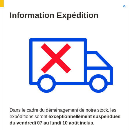
n | Déménagement de notre stock :
Les expéditions s
Site Search
{0
menu
Accueil
/
Produits
/
Vidéosurveillance
/
Caissons, Boîtiers et Sup