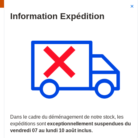
Information | Les expéditions sont actuellement suspendues
Site Search
{0
menu
Accueil
/
Produits
/
Vidéosurveillance
/
Caméras IP
/
Caméras