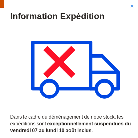
Information | Les expéditions sont actuellement suspendues
Site Search
{0
menu
Accueil
/
Produits
/
Incendie
/
Déclencheurs manuels