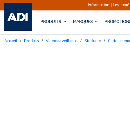
Information | Les expéditions sont a
PRODUITS
MARQUES
PROMOTION
Accueil
/
Produits
/
Vidéosurveillance
/
Stockage
/
Cartes mém