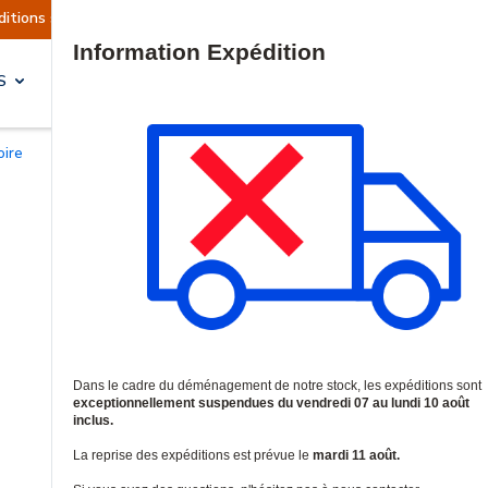
ctuellement suspendues
Reprise prévue le mardi
Site Search
S
SOLUTIONS & SERVICES
oire