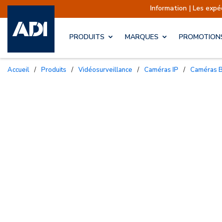
Information | Les expéditions s
PRODUITS
MARQUES
PROMOTION
Accueil
/
Produits
/
Vidéosurveillance
/
Caméras IP
/
Caméras B