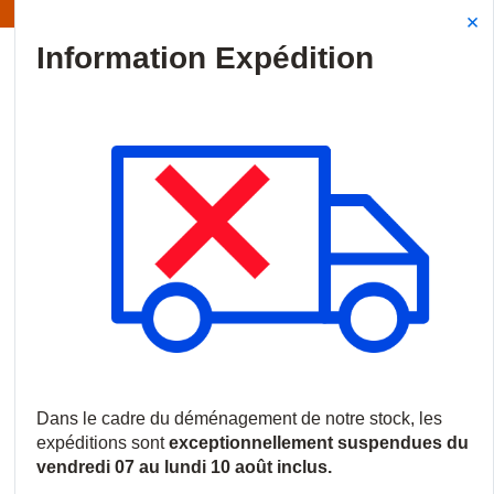
Information | Les expéditions sont actuellement suspendues
Site Search
{0
menu
Accueil
/
Produits
/
Vidéosurveillance
/
Logiciels et licences
/