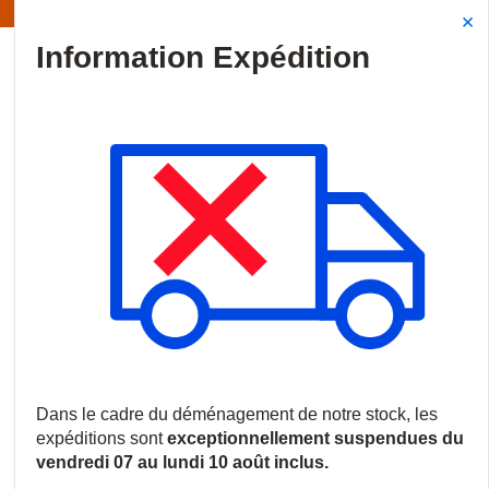
Information | Les expéditions sont actuellement suspendues
Site Search
{0
menu
Accueil
/
Produits
/
Vidéosurveillance
/
Logiciels et licences
/