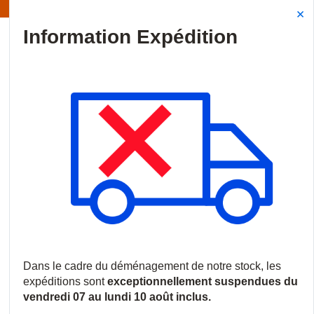
Information | Les expéditions sont actuellement suspendues
Site Search
{0
menu
Accueil
/
Produits
/
Audiovisuel professionnel
/
Câbles de conne