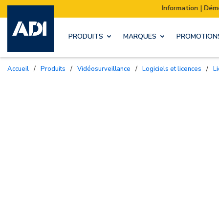
Information | Déménagement de notre stock :
PRODUITS
MARQUES
PROMOTION
Accueil
/
Produits
/
Vidéosurveillance
/
Logiciels et licences
/