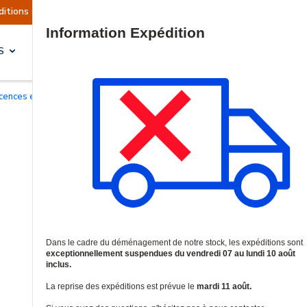
actuellement suspendues
Reprise prévue le mard
Site Search
S
SOLUTIONS & SERVICES
Licences et garanties