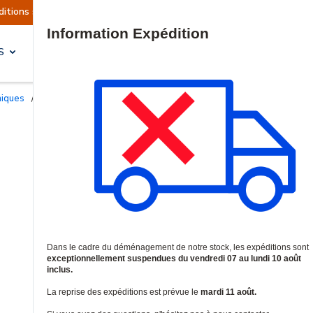
ctuellement suspendues
Reprise prévue le mardi
Site Search
S
SOLUTIONS & SERVICES
niques
/
Contacts d'ouverture filaire