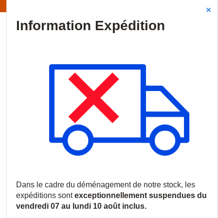
Information | Les expéditions sont actuellement suspendues
Site Search
{0
menu
Accueil
/
Produits
/
Vidéosurveillance
/
Logiciels et licences
/