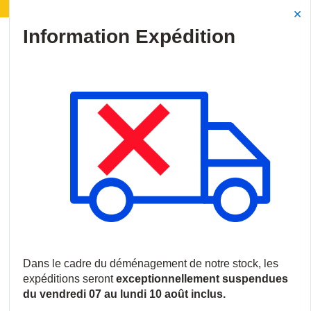
gement de notre stock :
Les expéditions seront susp
Site Search
{0
menu
Accueil
/
Produits
/
Vidéosurveillance
/
Logiciels et licences
/