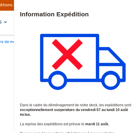
actuellement suspendues
Reprise prévue le mard
Site Search
S
SOLUTIONS & SERVICES
oire de montage