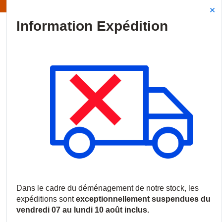
Information | Les expéditions sont actuellement suspendues
Site Search
{0
menu
Accueil
/
Produits
/
Audiovisuel professionnel
/
Écrans commerci