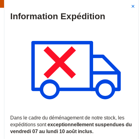
Information | Les expéditions sont actuellement suspendues
Site Search
{0
menu
Accueil
/
Marques
/
Avigilon Unity