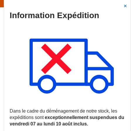
Information | Les expéditions sont actuellement suspendues
Site Search
{0
menu
Accueil
/
Produits
/
Incendie
/
Systèmes de détection incendie
/