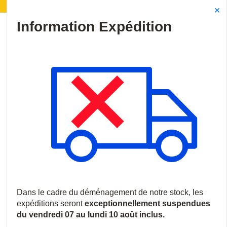
Déménagement de notre stock :
Les expéditions seront
Site Search
{0
menu
Accueil
/
Produits
/
Communications
/
Interphones et Portiers
/