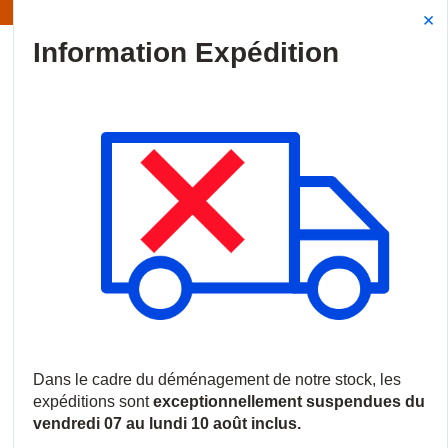
Information | Les expéditions sont actuellement suspendues
Site Search
{0
menu
Accueil
/
Produits
/
Intrusion
/
Accessoires d'intrusion