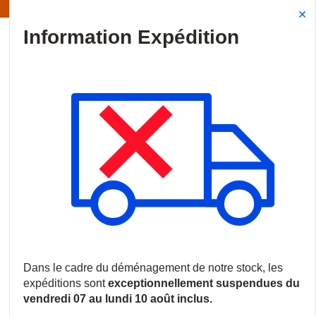
Information | Les expéditions sont actuellement suspendues
Site Search
{0
menu
Accueil
/
Produits
/
Intrusion
/
Accessoires d'intrusion