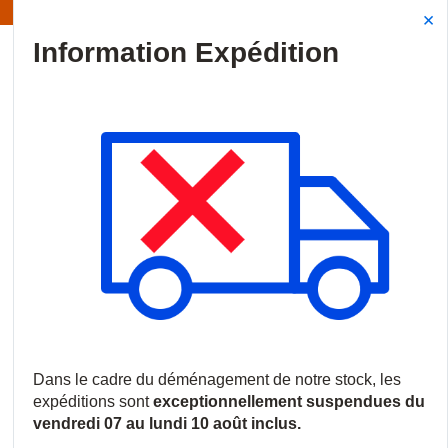
Information | Les expéditions sont actuellement suspendues
Site Search
{0
menu
Accueil
/
Produits
/
Vidéosurveillance
/
Logiciels et licences
/