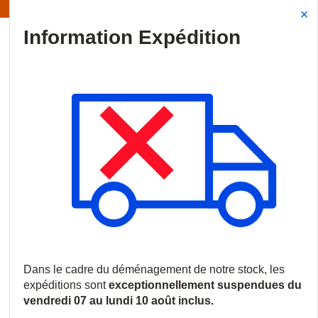
Information | Les expéditions sont actuellement suspendues
Site Search
{0
menu
Accueil
/
Produits
/
Vidéosurveillance
/
Logiciels et licences
/