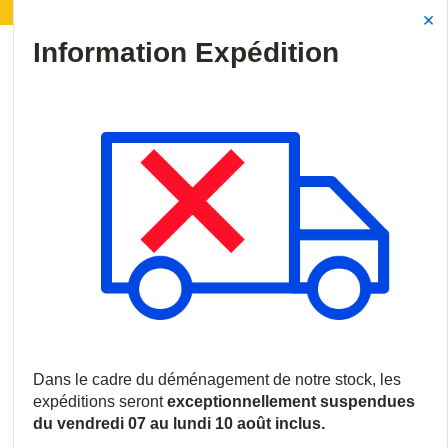
ménagement de notre stock :
Les expéditions seront s
Site Search
{0
menu
Accueil
/
Produits
/
Vidéosurveillance
/
Logiciels et licences
/