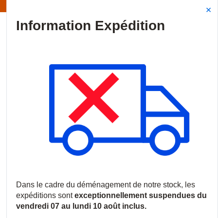
Information | Les expéditions sont actuellement suspendues
Site Search
{0
menu
Accueil
/
Produits
/
Vidéosurveillance
/
Caméras IP
/
Caméras