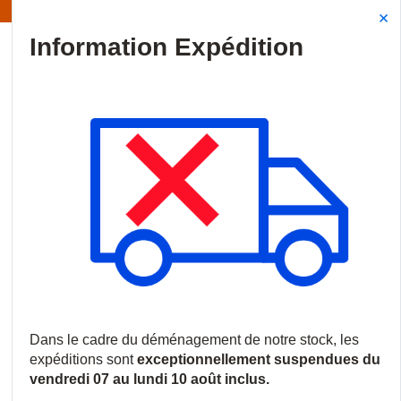
Information | Les expéditions sont actuellement suspendues
Site Search
{0
menu
Accueil
/
Marques
/
Hawc