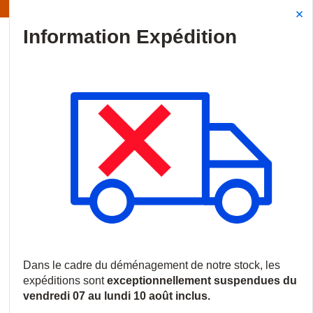
rmation | Les expéditions sont actuellement suspendues
Site Search
{0
menu
Accueil
/
Nouveautés