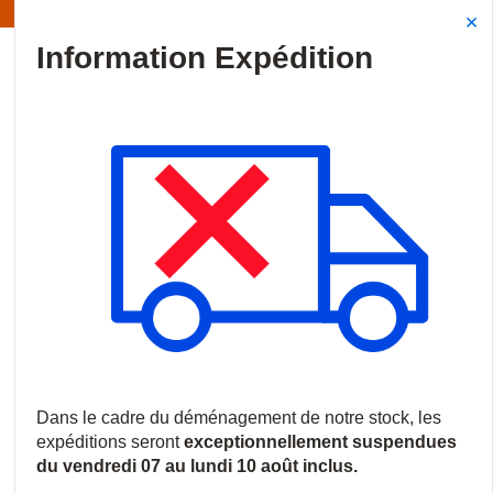
Information | Les expéditions sont actuellement suspendues
Site Search
{0
menu
Accueil
/
Nouveautés