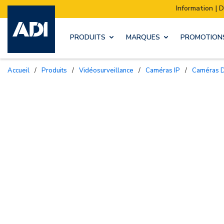
Information | Déménagement de notre stock :
PRODUITS
MARQUES
PROMOTION
Accueil
/
Produits
/
Vidéosurveillance
/
Caméras IP
/
Caméras