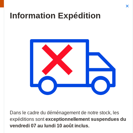
Information | Les expéditions sont actuellement suspendues
Site Search
{0
menu
Accueil
/
Nouveautés