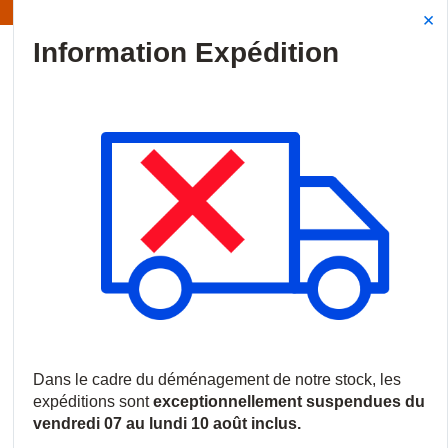
Information | Les expéditions sont actuellement suspendues
Site Search
{0
menu
Accueil
/
Marques
/
Hawc