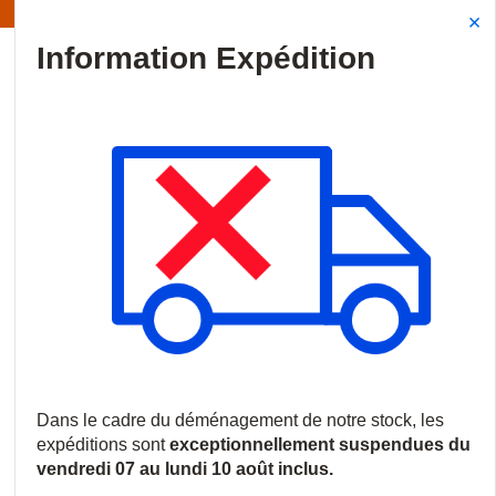
Information | Les expéditions sont actuellement suspendues
Site Search
{0
menu
Accueil
/
Produits
/
Vidéosurveillance
/
Enregistreurs et serveurs