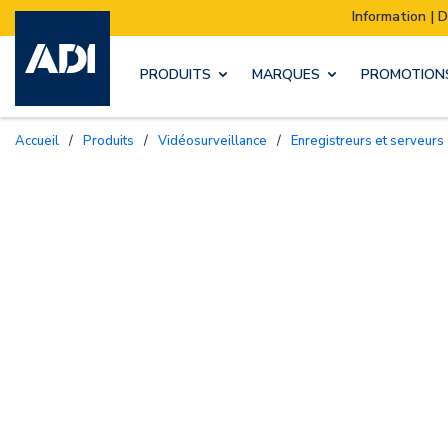
Information | Déménagement de notre stock :
PRODUITS
MARQUES
PROMOTION
Accueil
/
Produits
/
Vidéosurveillance
/
Enregistreurs et serveurs