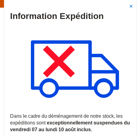
Information | Les expéditions sont actuellement suspendues
Site Search
{0
menu
Accueil
/
Produits
/
Vidéosurveillance
/
Stockage
/
Disques dur