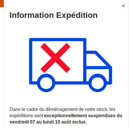
Information | Les expéditions sont actuellement suspendues
Site Search
{0
menu
Accueil
/
Produits
/
Vidéosurveillance
/
Enregistreurs et serveurs