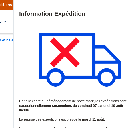
ons sont actuellement suspendues
Reprise prévu
Site Search
S
SOLUTIONS & SERVICES
s et baies