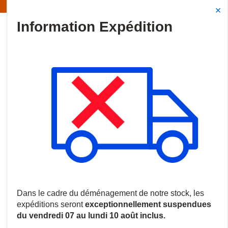
Information | Les expéditions sont actuellement suspendues
Site Search
{0
menu
Accueil
/
Marques
/
Hawc