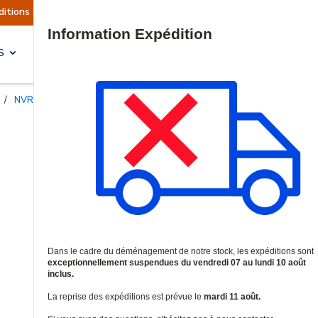
 sont actuellement suspendues
Reprise prévue 
Site Search
S
SOLUTIONS & SERVICES
/
NVRs