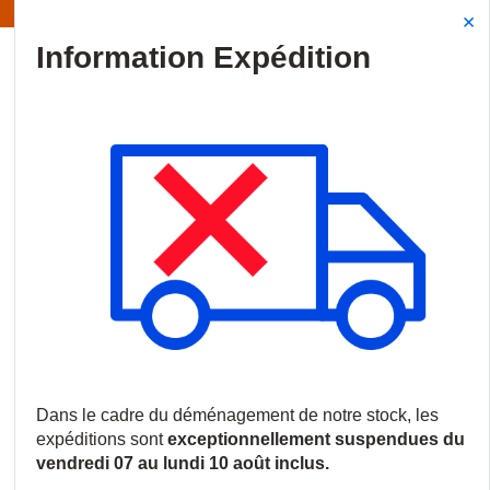
Information | Les expéditions sont actuellement suspendues
Site Search
{0
menu
Accueil
/
Produits
/
Vidéosurveillance
/
Accessoires video
/
Ill