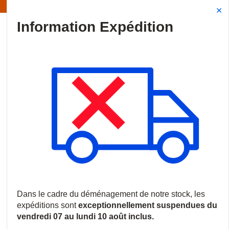
Information | Les expéditions sont actuellement suspendues
Site Search
{0
menu
Accueil
/
Produits
/
Vidéosurveillance
/
Enregistreurs et serveurs